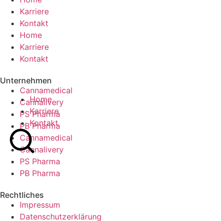
Karriere
Kontakt
Home
Karriere
Kontakt
Unternehmen
Cannamedical
Home
Cannalivery
Karriere
PS Pharma
Kontakt
PB Pharma
Cannamedical
Cannalivery
PS Pharma
PB Pharma
Rechtliches
Impressum
Datenschutzer­klärung