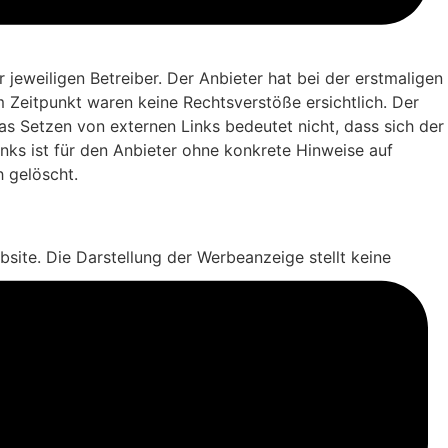
 jeweiligen Betreiber. Der Anbieter hat bei der erstmaligen
 Zeitpunkt waren keine Rechtsverstöße ersichtlich. Der
Das Setzen von externen Links bedeutet nicht, dass sich der
inks ist für den Anbieter ohne konkrete Hinweise auf
 gelöscht.
bsite. Die Darstellung der Werbeanzeige stellt keine
 zustande. Insofern ergeben sich auch keinerlei
einem Vertragsverhältnis führen sollte, gilt rein
erletzung einer wesentlichen Vertragspflicht
ischen Schadens für solche Schäden, die auf einer leicht