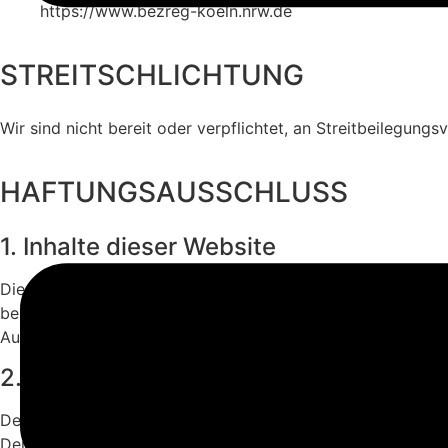
https://www.bezreg-koeln.nrw.de
STREITSCHLICHTUNG
Wir sind nicht bereit oder verpflichtet, an Streitbeilegung
HAFTUNGSAUSSCHLUSS
1. Inhalte dieser Website
Die Inhalte dieser Website werden mit größtmöglicher Sorgfa
bereitgestellten Inhalte. Die Nutzung der abrufbaren Inha
Autors und nicht immer die Meinung des Anbieters wieder.
2. Verfügbarkeit der Website
Der Anbieter wird sich bemühen, den Dienst möglichst unte
Der Anbieter behält sich das Recht vor, sein Angebot jederz