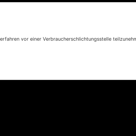
sverfahren vor einer Verbraucherschlichtungsstelle teilzuneh
lt erstellt. Der Anbieter übernimmt jedoch keine Gewähr für
lte erfolgt auf eigene Gefahr des Nutzers. Namentlich geke
rbrechungsfrei zum Abruf anzubieten. Auch bei aller Sorgf
eit zu ändern oder einzustellen.