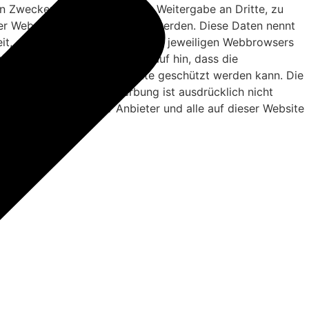
en Zwecken ausgewertet. Eine Weitergabe an Dritte, zu
er Websitenutzer gespeichert werden. Diese Daten nennt
eit, diese Funktion innerhalb des jeweiligen Webbrowsers
ieter weist ausdrücklich darauf hin, dass die
s vor dem Zugriff durch Dritte geschützt werden kann. Die
 – zur gewerblichen Werbung ist ausdrücklich nicht
häftlicher Kontakt. Der Anbieter und alle auf dieser Website