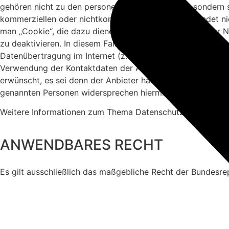
gehören nicht zu den personenbezogenen Daten, sondern si
kommerziellen oder nichtkommerziellen Zwecken, findet n
man „Cookie“, die dazu dienen, das Zugriffsverhalten der 
zu deaktivieren. In diesem Fall kann es jedoch zu Einschr
Datenübertragung im Internet (z.B. bei der Kommunikation 
Verwendung der Kontaktdaten der Anbieterkennzeichnung –
erwünscht, es sei denn der Anbieter hatte zuvor seine schrif
genannten Personen widersprechen hiermit jeder kommerzi
Weitere Informationen zum Thema Datenschutz entnehmen Si
ANWENDBARES RECHT
Es gilt ausschließlich das maßgebliche Recht der Bundesre