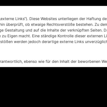
externe Links“). Diese Websites unterliegen der Haftung der
hin überprüft, ob etwaige Rechtsverstöße bestehen. Zu dem
tige Gestaltung und auf die Inhalte der verknüpften Seiten. 
e zu Eigen macht. Eine ständige Kontrolle dieser externen L
stößen werden jedoch derartige externe Links unverzüglich
erantwortlich, ebenso wie für den Inhalt der beworbenen We
i Vertragsverhältnis zwischen dem Nutzer und dem Anbieter
bieter. Für den Fall, dass die Nutzung der Website doch zu 
er haftet für Vorsatz und grobe Fahrlässigkeit sowie bei V
f Ersatz des bei Vertragsschluss vorhersehbaren vertragstyp