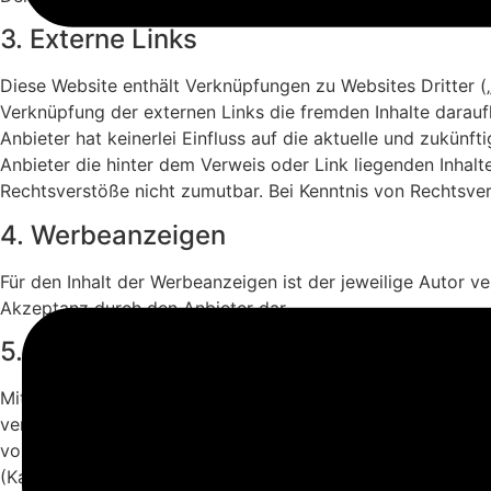
3. Externe Links
Diese Website enthält Verknüpfungen zu Websites Dritter („
Verknüpfung der externen Links die fremden Inhalte darauf
Anbieter hat keinerlei Einfluss auf die aktuelle und zukünf
Anbieter die hinter dem Verweis oder Link liegenden Inhalt
Rechtsverstöße nicht zumutbar. Bei Kenntnis von Rechtsver
4. Werbeanzeigen
Für den Inhalt der Werbeanzeigen ist der jeweilige Autor v
Akzeptanz durch den Anbieter dar.
5. Kein Vertragsverhältnis
Mit der Nutzung der Website des Anbieters kommt keinerle
vertragliche oder quasivertragliche Ansprüche gegen den An
vorsorglich nachfolgende Haftungsbeschränkung: Der Anbiet
(Kardinalpflicht). Der Anbieter haftet unter Begrenzung au