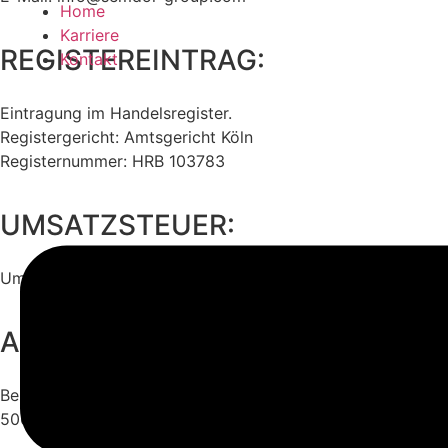
Home
Karriere
REGISTEREINTRAG:
Kontakt
Eintragung im Handelsregister.
Registergericht: Amtsgericht Köln
Registernummer: HRB 103783
UMSATZSTEUER:
Umsatzsteuer-Identifikationsnummer gemäß §27 a Umsatz
AUFSICHTSBEHÖRDE:
Bezirksregierung Köln
50606 Köln