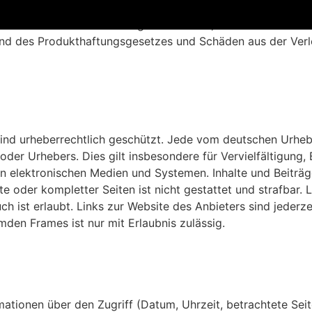
r eines seiner gesetzlichen Vertreter oder Erfüllungsgehilfe
er Anbieter nicht. Die Haftung für Schäden, die in den Schu
und des Produkthaftungsgesetzes und Schäden aus der Verl
 sind urheberrechtlich geschützt. Jede vom deutschen Urhe
oder Urhebers. Dies gilt insbesondere für Vervielfältigung
elektronischen Medien und Systemen. Inhalte und Beiträge 
te oder kompletter Seiten ist nicht gestattet und strafbar.
ch ist erlaubt. Links zur Website des Anbieters sind jede
mden Frames ist nur mit Erlaubnis zulässig.
ationen über den Zugriff (Datum, Uhrzeit, betrachtete Sei